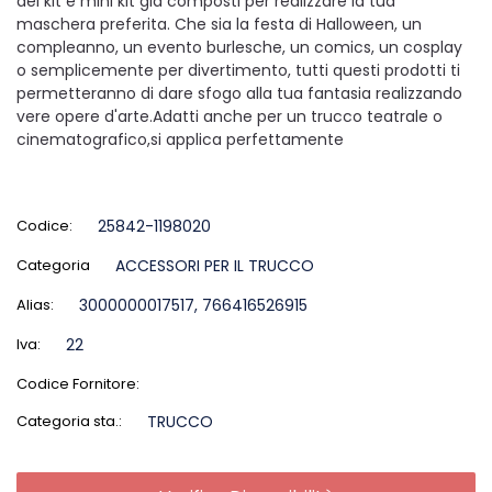
dei kit e mini kit già composti per realizzare la tua
maschera preferita. Che sia la festa di Halloween, un
compleanno, un evento burlesche, un comics, un cosplay
o semplicemente per divertimento, tutti questi prodotti ti
permetteranno di dare sfogo alla tua fantasia realizzando
vere opere d'arte.Adatti anche per un trucco teatrale o
cinematografico,si applica perfettamente
Codice:
25842-1198020
Categoria
ACCESSORI PER IL TRUCCO
Alias:
3000000017517, 766416526915
Iva:
22
Codice Fornitore:
Categoria sta.:
TRUCCO