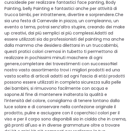
cura.Ideale per realizzare fantastici face panting, Body
Painting, belly Painting e fantastici anche per attività di
trucca bimbi, per intrattenere, divertire e sorprendere.Che
sia una festa di Carnevale in piazza, un compleanno, un
evento a tema, potrai senz’altro stupire, creando dei make
up creativi, dai più semplici ai più complessi.Adatti ad
essere utilizzati sia da professionisti del painting ma anche
dalla mamma che desidera dilettarsi in un truccabimbi,
questi pratici colori cremosi in tubetto ti permettono di
realizzare in pochissimi minuti maschere di ogni
genere,completare dei travestimenti con successo!Nel
nostro vasto assortimento trovi i migliori prodotti ed una
vasta scelta di articoli adatti ad ogni fascia di età.I prodotti
possono essere utilizzati in completa sicurezza sulla pelle
dei bambini, si rimuovono facilmente con acqua e
sapone.Al fine di mantenere inalterata la qualità e
l’intensità del colore, consigliamo di tenere lontano dalla
luce solare e di conservare nella confezione originale il
prodotto, pulire e asciugare con il coperchio.I colori per il
viso e per il corpo sono disponibili sia in cialda che in crema,
già pronti all'uso e in diverse grammature oltre a trovare