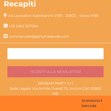
Recapiti
Via Lavoratori Autobianchi 1/19f – 20832 – Desio (MB)
+39 0362 307064
commerciale@partytradeweb.com
SBABAM PARTY S.r.l
Sede Legale: Via Achille Grandi 70, Arcore CAP 20862
MB
P.I./C.F. 13852130965
Scansiona il
Magazzino ritiro: Via Lavoratori Autobianchi 1/19f, Desio
barcode
CAP 20832 MB