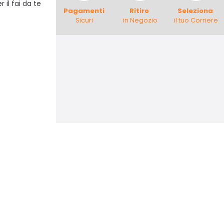
 il fai da te
Pagamenti
Ritiro
Seleziona
Sicuri
in Negozio
il tuo Corriere