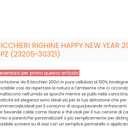
BICCHIERI RIGHINE HAPPY NEW YEAR 
8PZ (23205-30321)
ecensisci per primo questo articolo
onfezione da 8 bicchieri 200cl in pura cellulosa al 100% biodegra
iciclabile cosi da rispettare la natura e l’ambiente che ci circonda
maltiscono nell’umido se sporchi mentre se puliti nella carta.Grazi
raticità ed eleganza sono ideali sia per la tua abitazione che per l
ommerciale,ideali per il consumo di acqua,bevande rinfrescant
er bevande calde come tisane e thè.Usali per il tuo cenone di 
mici e parenti.Per personalizzarli o più semplicemente per disting
ossibile scrivere su di essi con un semplice pennarello o applicar