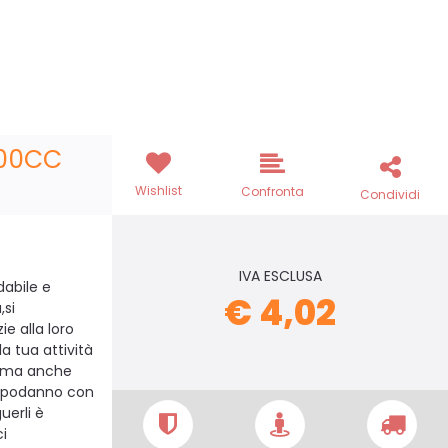
200CC
Wishlist
Confronta
Condividi
IVA ESCLUSA
dabile e
€ 4,02
,si
e alla loro
a tua attività
i ma anche
capodanno con
uerli è
ci