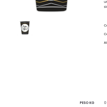
u
s
C
C
Al
Scheda Tecnica
PESO KG
0