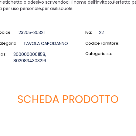
n’etichetta o adesivo scrivendoci il nome dell’invitato.Perfetto per
ia per uso personale,per asili,scuole.
odice:
23205-30321
Iva:
22
ategoria
TAVOLA CAPODANNO
Codice Fornitore:
Categoria sta.:
ias:
3000000001158,
8020834303216
SCHEDA PRODOTTO