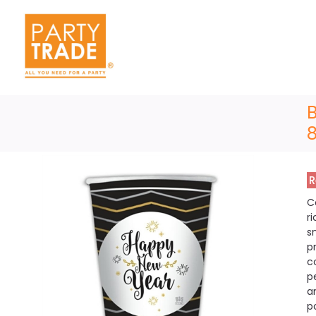
R
C
r
s
p
c
p
a
p