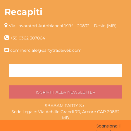
Recapiti
Via Lavoratori Autobianchi 1/19f – 20832 – Desio (MB)
+39 0362 307064
commerciale@partytradeweb.com
SBABAM PARTY S.r.l
Sede Legale: Via Achille Grandi 70, Arcore CAP 20862
MB
P.I./C.F. 13852130965
Scansiona il
Magazzino ritiro: Via Lavoratori Autobianchi 1/19f, Desio