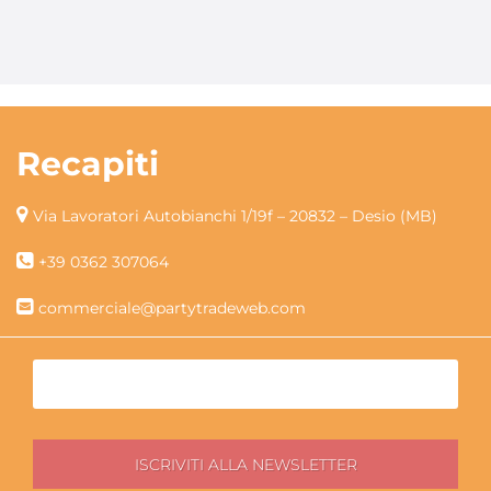
Recapiti
Via Lavoratori Autobianchi 1/19f – 20832 – Desio (MB)
+39 0362 307064
commerciale@partytradeweb.com