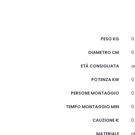
Scheda Tecnica
PESO KG
0
DIAMETRO CM
0
ETÀ CONSIGLIATA
a
POTENZA KW
0
PERSONE MONTAGGIO
0
TEMPO MONTAGGIO MIN
0
CAUZIONE €
0
MATERIALE
p