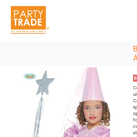
R
C
u
C
s
o
f
c
s