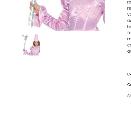
r
r
v
a
b
f
m
co
a
C
C
Al