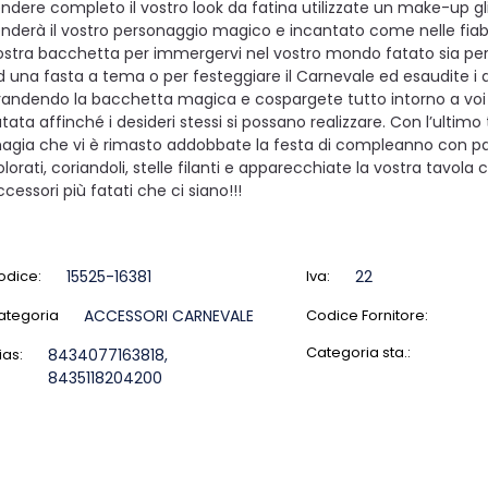
endere completo il vostro look da fatina utilizzate un make-up gl
enderà il vostro personaggio magico e incantato come nelle fiabe.
ostra bacchetta per immergervi nel vostro mondo fatato sia per
d una fasta a tema o per festeggiare il Carnevale ed esaudite i d
randendo la bacchetta magica e cospargete tutto intorno a voi 
atata affinché i desideri stessi si possano realizzare. Con l’ultimo
agia che vi è rimasto addobbate la festa di compleanno con pal
lorati, coriandoli, stelle filanti e apparecchiate la vostra tavola c
ccessori più fatati che ci siano!!!
odice:
15525-16381
Iva:
22
ategoria
ACCESSORI CARNEVALE
Codice Fornitore:
Categoria sta.:
ias:
8434077163818,
8435118204200