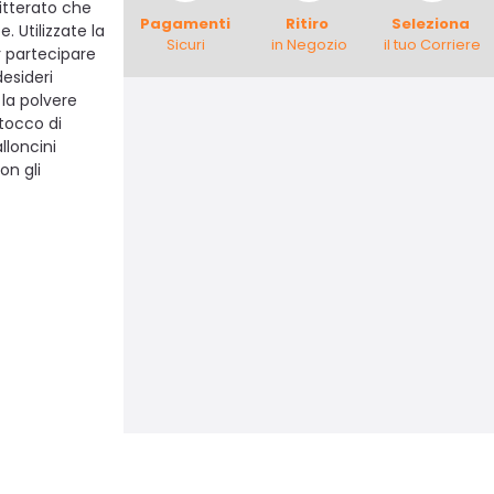
itterato che
Pagamenti
Ritiro
Seleziona
 Utilizzate la
Sicuri
in Negozio
il tuo Corriere
 partecipare
esideri
la polvere
 tocco di
loncini
on gli