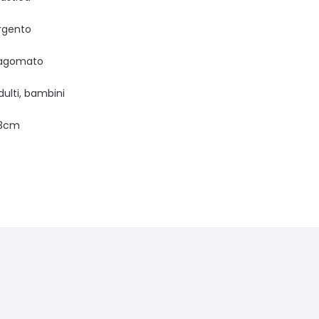
rgento
agomato
dulti, bambini
3cm