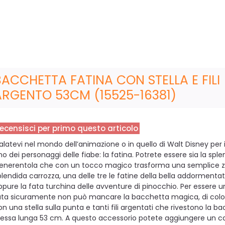
BACCHETTA FATINA CON STELLA E FILI
ARGENTO 53CM (15525-16381)
ecensisci per primo questo articolo
alatevi nel mondo dell’animazione o in quello di Walt Disney per 
no dei personaggi delle fiabe: la fatina. Potrete essere sia la sple
enerentola che con un tocco magico trasforma una semplice z
plendida carrozza, una delle tre le fatine della bella addormenta
ppure la fata turchina delle avventure di pinocchio. Per essere u
ata sicuramente non può mancare la bacchetta magica, di colo
on una stella sulla punta e tanti fili argentati che rivestono la b
tessa lunga 53 cm. A questo accessorio potete aggiungere un ca