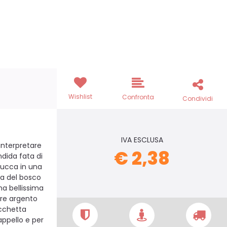
Wishlist
Confronta
Condividi
IVA ESCLUSA
interpretare
€ 2,38
ndida fata di
ucca in una
ta del bosco
na bellissima
re argento
acchetta
ppello e per