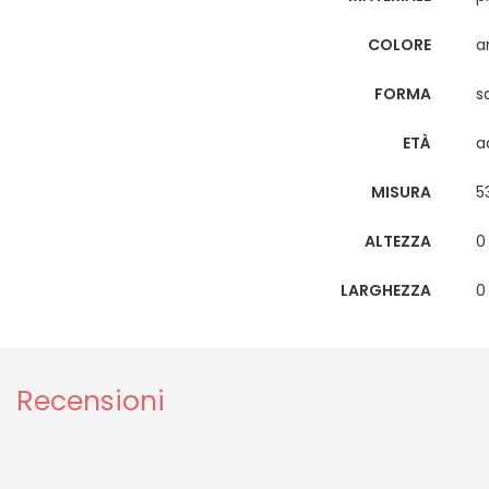
COLORE
a
FORMA
s
ETÀ
a
MISURA
5
ALTEZZA
0
LARGHEZZA
0
Recensioni